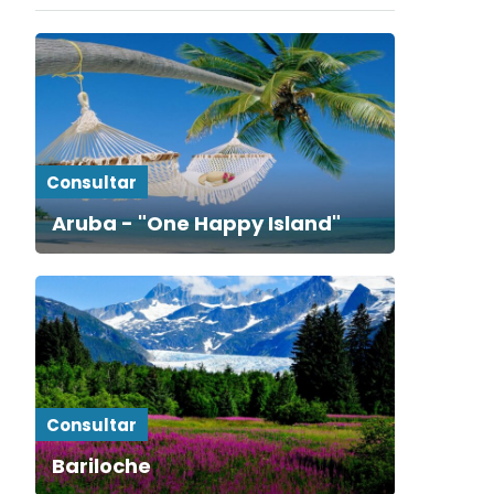
Consultar
Aruba - "One Happy Island"
Consultar
Bariloche