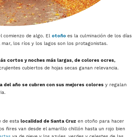
el comienzo de algo. El
otoño
es la culminación de los días
 mar, los ríos y los lagos son los protagonistas.
más cortos y noches más largas, de colores ocres,
ujientes cubiertos de hojas secas ganan relevancia.
a del año se cubren con sus mejores colores
y regalan
ia.
e de esta
localidad de Santa Cruz
en otoño para hacer
s ñires van desde el amarillo chillón hasta un rojo bien
ertas
ya de nieve y los azules, verdes y celestes de las