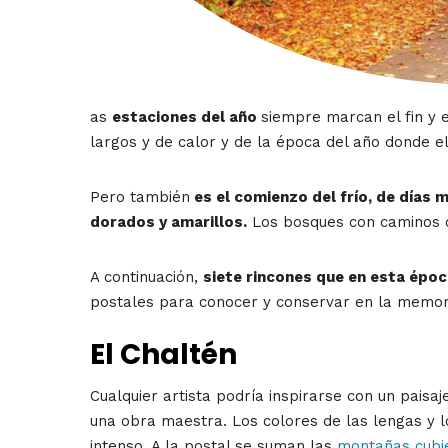
as
estaciones del año
siempre marcan el fin y 
largos y de calor y de la época del año donde el
Pero también
es el comienzo del frío, de días 
dorados y amarillos.
Los bosques con caminos cr
A continuación,
siete rincones que en esta époc
postales para conocer y conservar en la memor
El Chaltén
Cualquier artista podría inspirarse con un paisaj
una obra maestra. Los colores de las lengas y lo
intenso. A la postal se suman las
montañas cubi