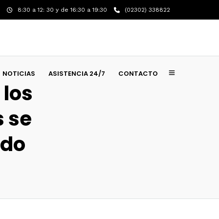
8:30 a 12: 30 y de 16:30 a 19:30
(02302) 338822
NOTICIAS
ASISTENCIA 24/7
CONTACTO
 los
s se
ado