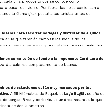
ro, cada viña produce lo que se conoce como
ra pasar el invierno. Por fuera, las hojas comienzan a
dando la última gran postal a los turistas antes de
o,
ideales para recorrer bodegas y disfrutar de algunos
a en la que también cambian los menús de los
scos y livianos, para incorporar platos más contundentes.
tienen como telón de fondo a la imponente Cordillera de
nzará a cubrirse completamente de blanco.
mbios de estaciones están muy marcados por los
tiva.
A 55 kilómetros de Esquel, el
Lago Bagillt
se tiñe de
a de lengas, ñires y berberis. Es un área natural a la que
inata de dos kilómetros.